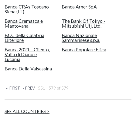
Banca CRAs Toscano
Banca Arner SpA
Siena (IT)
Banca Cremasca e
The Bank Of Tokyo -
Mantovana
Mitsubishi Ufj, Ltd.
BCC della Calabria
Banca Nazionale
Ulteriore
Sammarinese s.p.a.
Banca 2021 – Cilento,
Banca Popolare Etica
Vallo di Diano e
Lucania
Banca Della Valsassina
‹‹ FIRST
‹ PREV
551 - 579 of 579
SEE ALL COUNTRIES >