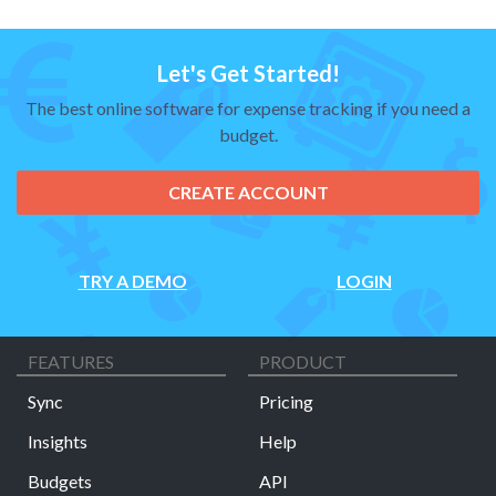
Let's Get Started!
The best online software for expense tracking if you need a
budget.
CREATE ACCOUNT
TRY A DEMO
LOGIN
FEATURES
PRODUCT
Sync
Pricing
Insights
Help
Budgets
API