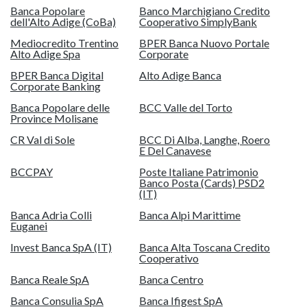
Banca Popolare
Banco Marchigiano Credito
dell'Alto Adige (CoBa)
Cooperativo SimplyBank
Mediocredito Trentino
BPER Banca Nuovo Portale
Alto Adige Spa
Corporate
BPER Banca Digital
Alto Adige Banca
Corporate Banking
Banca Popolare delle
BCC Valle del Torto
Province Molisane
CR Val di Sole
BCC Di Alba, Langhe, Roero
E Del Canavese
BCCPAY
Poste Italiane Patrimonio
Banco Posta (Cards) PSD2
(IT)
Banca Adria Colli
Banca Alpi Marittime
Euganei
Invest Banca SpA (IT)
Banca Alta Toscana Credito
Cooperativo
Banca Reale SpA
Banca Centro
Banca Consulia SpA
Banca Ifigest SpA